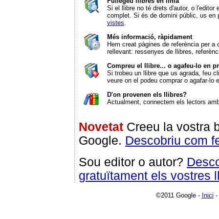
Fullegeu llibres en línia
Si el llibre no té drets d'autor, o l'edi
complet. Si és de domini públic, us e
vistes
.
Més informació, ràpidament
Hem creat pàgines de referència per a c
rellevant: ressenyes de llibres, refer
Compreu el llibre... o agafeu-lo en pr
Si trobeu un llibre que us agrada, feu cl
veure on el podeu comprar o agafar-lo 
D'on provenen els llibres?
Actualment, connectem els lectors amb
Novetat
Creeu la vostra b
Google.
Descobriu com fe
Sou editor o autor?
Desco
gratuïtament els vostres 
©2011 Google -
Inici