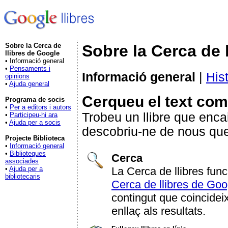
Sobre la Cerca de
Sobre la Cerca de 
llibres de Google
• Informació general
•
Pensaments i
Informació general
|
Hist
opinions
•
Ajuda general
Cerqueu el text comp
Programa de socis
•
Per a editors i autors
Trobeu un llibre que enca
•
Participeu-hi ara
•
Ajuda per a socis
descobriu-ne de nous que 
Projecte Biblioteca
•
Informació general
•
Biblioteques
Cerca
associades
La Cerca de llibres fun
•
Ajuda per a
bibliotecaris
Cerca de llibres de Goo
contingut que coincidei
enllaç als resultats.